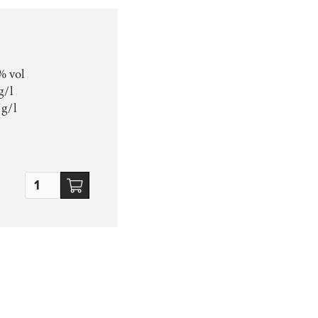
% vol
g/l
 g/l