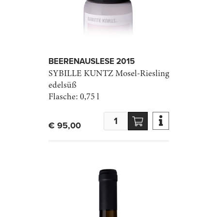
BEEREN­AUSLESE 2015
SYBILLE KUNTZ
Mosel-Riesling
edelsüß
Flasche:
0,75 l

€ 95,00