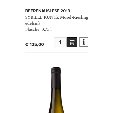
BEEREN­AUSLESE 2013
SYBILLE KUNTZ
Mosel-Riesling
edelsüß
Flasche:
0,75 l

€ 125,00