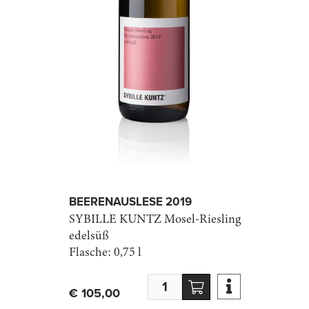
BEEREN­AUSLESE 2019
SYBILLE KUNTZ
Mosel-Riesling
edelsüß
Flasche:
0,75 l

€ 105,00