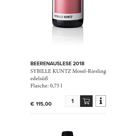
BEEREN­AUSLESE 2018
SYBILLE KUNTZ
Mosel-Riesling
edelsüß
Flasche:
0,75 l

€ 115,00